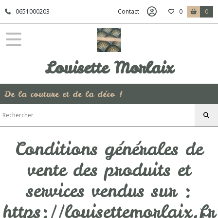
0651000203
Contact
0
0
Louisette Morlaix
De la couture et de la déco !
Conditions générales de
vente des produits et
services vendus sur :
https://louisettemorlaix.fr