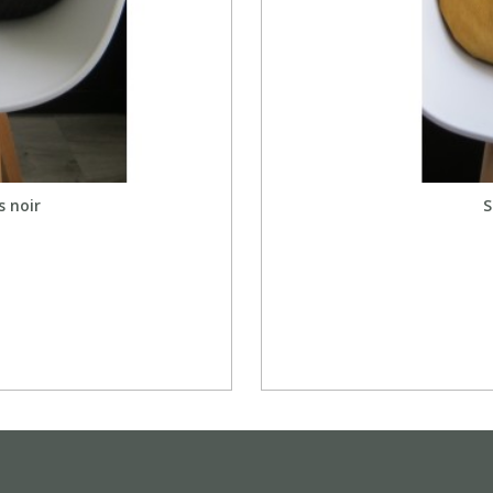
s noir
S