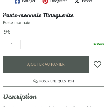
Partager
Enregistrer
Poster
Porte-monnaie Marguerite
Porte-monnaie
9
€
En stock
AJOUTER AU PANIER
POSER UNE QUESTION
Description