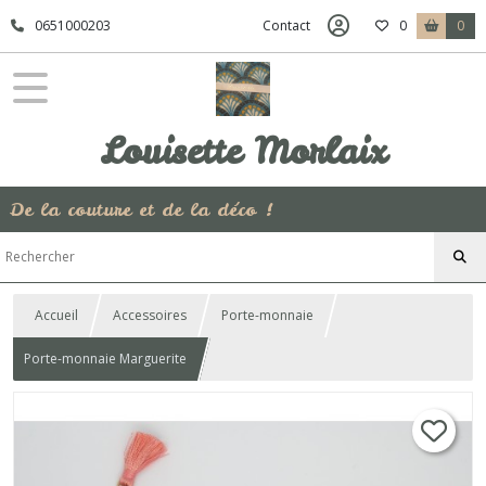
0651000203
Contact
0
0
Louisette Morlaix
De la couture et de la déco !
Accueil
Accessoires
Porte-monnaie
Porte-monnaie Marguerite